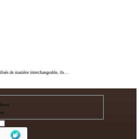
tilisés de manière interchangeable, ils…
rénom
om