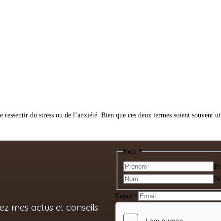
e ressentir du stress ou de l’anxiété. Bien que ces deux termes soient souvent u
Nom
*
P
N
Nom
Email
*
z mes actus et conseils
Email