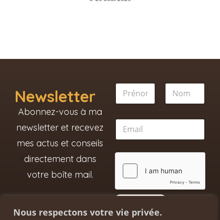
N
N
o
Newsletter
o
m
m
N
Prénom
Nom
Abonnez-vous à ma
*
o
E
m
newsletter et recevez
m
N
a
mes actus et conseils
o
i
m
directement dans
l
*
votre boîte mail.
ENVOYER
Nous respectons votre vie privée.