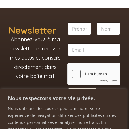
*
N
E
Newsletter
o
m
m
a
Prénom
Nom
Abonnez-vous à ma
*
i
E
l
newsletter et recevez
m
E
a
mes actus et conseils
m
i
a
directement dans
l
i
*
l
votre boîte mail.
ENVOYER
Nous respectons votre vie privée.
Nous utilisons des cookies pour améliorer votre
Horaires :
expérience de navigation, diffuser des publicités ou des
contenus personnalisés et analyser notre trafic. En
Mar, Mer, Jeu, Ven : 08h – 18h